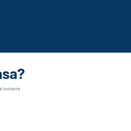
asa?
l instante