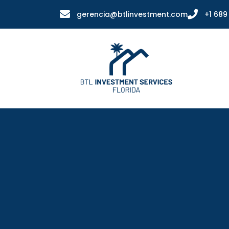
gerencia@btlinvestment.com
+1 689