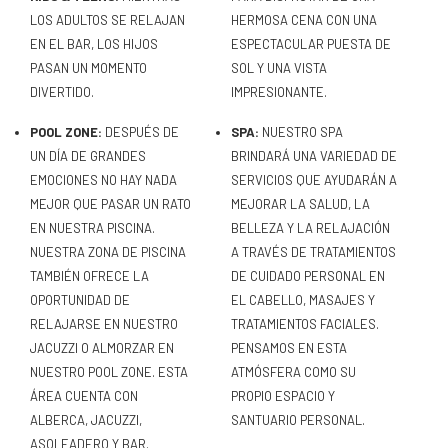
LOS ADULTOS SE RELAJAN
HERMOSA CENA CON UNA
EN EL BAR, LOS HIJOS
ESPECTACULAR PUESTA DE
PASAN UN MOMENTO
SOL Y UNA VISTA
DIVERTIDO.
IMPRESIONANTE.
POOL ZONE:
DESPUÉS DE
SPA:
NUESTRO SPA
UN DÍA DE GRANDES
BRINDARÁ UNA VARIEDAD DE
EMOCIONES NO HAY NADA
SERVICIOS QUE AYUDARÁN A
MEJOR QUE PASAR UN RATO
MEJORAR LA SALUD, LA
EN NUESTRA PISCINA.
BELLEZA Y LA RELAJACIÓN
NUESTRA ZONA DE PISCINA
A TRAVÉS DE TRATAMIENTOS
TAMBIÉN OFRECE LA
DE CUIDADO PERSONAL EN
OPORTUNIDAD DE
EL CABELLO, MASAJES Y
RELAJARSE EN NUESTRO
TRATAMIENTOS FACIALES.
JACUZZI O ALMORZAR EN
PENSAMOS EN ESTA
NUESTRO POOL ZONE. ESTA
ATMÓSFERA COMO SU
ÁREA CUENTA CON
PROPIO ESPACIO Y
ALBERCA, JACUZZI,
SANTUARIO PERSONAL.
ASOLEADERO Y BAR.