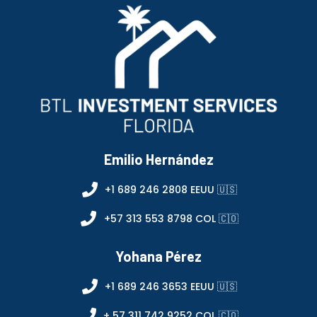
Emilio Hernández
+1 689 246 2808 EEUU 🇺🇸
+57 313 553 8798 COL 🇨🇴
Yohana Pérez
+1 689 246 3653 EEUU 🇺🇸
+ 57 311 742 9252 COL 🇨🇴