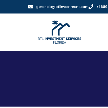
gerencia@btlinvestment.com
+1 689