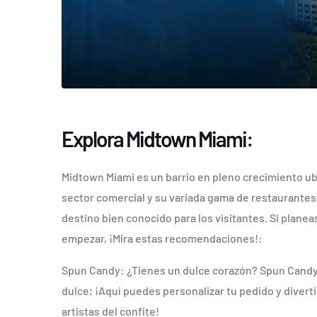
Explora Midtown Miami:
Midtown Miami es un barrio en pleno crecimiento ubi
sector comercial y su variada gama de restaurantes,
destino bien conocido para los visitantes. Si planea
empezar, ¡Mira estas recomendaciones!:
Spun Candy: ¿Tienes un dulce corazón? Spun Candy e
dulce; ¡Aquí puedes personalizar tu pedido y diver
artistas del confite!