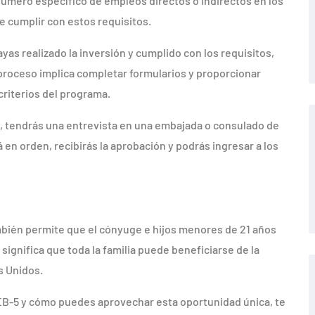
úmero específico de empleos directos o indirectos en los
e cumplir con estos requisitos.
yas realizado la inversión y cumplido con los requisitos,
proceso implica completar formularios y proporcionar
iterios del programa.
da, tendrás una entrevista en una embajada o consulado de
á en orden, recibirás la aprobación y podrás ingresar a los
ambién permite que el cónyuge e hijos menores de 21 años
o significa que toda la familia puede beneficiarse de la
s Unidos.
 EB-5 y cómo puedes aprovechar esta oportunidad única, te