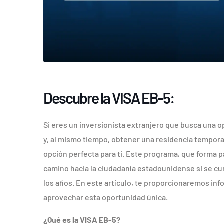
Descubre la VISA EB-5:
Si eres un inversionista extranjero que busca una 
y, al mismo tiempo, obtener una residencia temporal 
opción perfecta para ti. Este programa, que forma pa
camino hacia la ciudadanía estadounidense si se cum
los años. En este artículo, te proporcionaremos in
aprovechar esta oportunidad única.
¿Qué es la VISA EB-5?