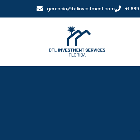
gerencia@btlinvestment.com
+1 689