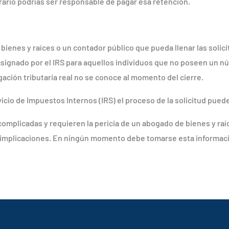
rario podrías ser responsable de pagar esa retención.
bienes y raíces o un contador público que pueda llenar las solic
 asignado por el IRS para aquellos individuos que no poseen un n
igación tributaria real no se conoce al momento del cierre.
rvicio de Impuestos Internos (IRS) el proceso de la solicitud pued
mplicadas y requieren la pericia de un abogado de bienes y raíc
s implicaciones. En ningún momento debe tomarse esta informac